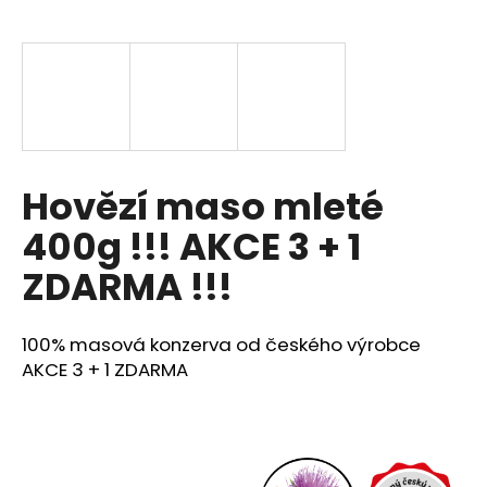
a
j
í
t
?
Hovězí maso mleté
400g !!! AKCE 3 + 1
HLEDAT
ZDARMA !!!
100% masová konzerva od českého výrobce
D
o
AKCE 3 + 1 ZDARMA
p
o
r
u