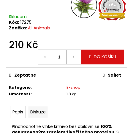
č
u
j
Skladem
e
Kód:
17275
m
Značka:
All Animals
e
210 Kč
Měrná
DO KOŠÍKU
cena:
Zeptat se
Sdílet
Kategorie
:
E-shop
Hmotnost
:
1.8 kg
Popis
Diskuze
Plnohodnotné vlhké krmivo bez obilovin se
100%
deklarovaným zdrojem živočišného proteinu.
S