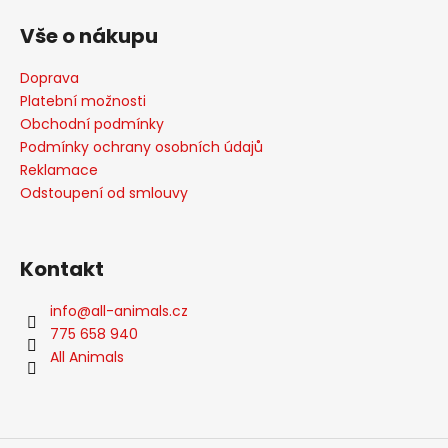
á
Vše o nákupu
p
a
Doprava
t
Platební možnosti
í
Obchodní podmínky
Podmínky ochrany osobních údajů
Reklamace
Odstoupení od smlouvy
Kontakt
info
@
all-animals.cz
775 658 940
All Animals