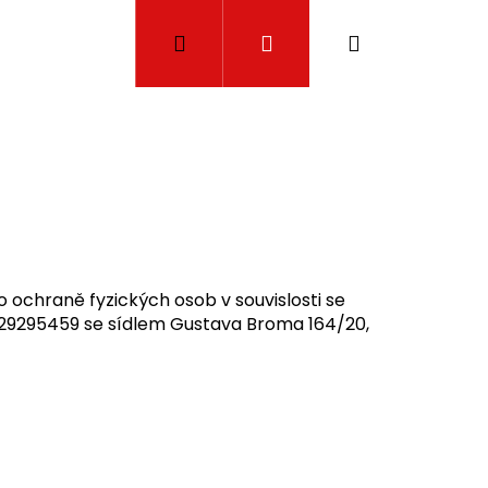
Hledat
Přihlášení
Nákupní
košík
 ochraně fyzických osob v souvislosti se
 IČ 29295459 se sídlem Gustava Broma 164/20,