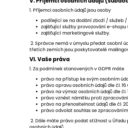
V.
Příjemci osobních údajů (subdo
1. Příjemci osobních údajů jsou osoby
podílející se na dodání zboží / služeb 
zajišťující služby provozování e-shopu
zajišťující marketingové služby.
2. Správce nemá v úmyslu předat osobní úd
třetích zemích jsou poskytovatelé mailingo
VI.
Vaše práva
1. Za podmínek stanovených v GDPR máte
právo na přístup ke svým osobním údaj
právo opravu osobních údajů dle čl. 1
právo na výmaz osobních údajů dle čl.
právo vznést námitku proti zpracování 
právo na přenositelnost údajů dle čl. 2
právo odvolat souhlas se zpracováním 
2. Dále máte právo podat stížnost u Úřadu
osobních údajů.