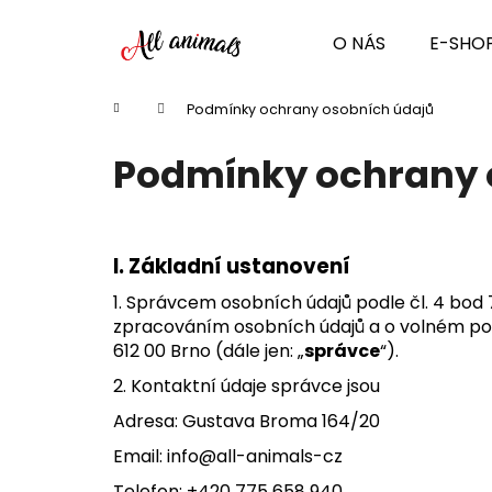
K
Přejít
na
o
O NÁS
E-SHO
obsah
Zpět
Zpět
š
do
do
í
Domů
Podmínky ochrany osobních údajů
k
obchodu
obchodu
Podmínky ochrany 
I.
Základní ustanovení
1. Správcem osobních údajů podle čl. 4 bod
zpracováním osobních údajů a o volném pohy
612 00 Brno (dále jen: „
správce
“).
2. Kontaktní údaje správce jsou
Adresa: Gustava Broma 164/20
Email: info@all-animals-cz
Telefon: +420 775 658 940