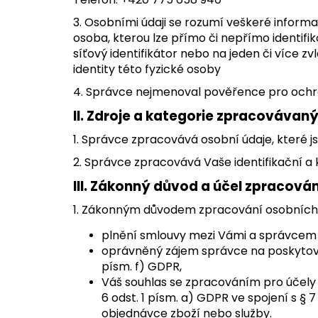
3. Osobními údaji se rozumí veškeré informac
osoba, kterou lze přímo či nepřímo identifiko
síťový identifikátor nebo na jeden či více z
identity této fyzické osoby
4. Správce nejmenoval pověřence pro ochr
II.
Zdroje a kategorie zpracovávan
1. Správce zpracovává osobní údaje, které j
2. Správce zpracovává Vaše identifikační a 
III.
Zákonný důvod a účel zpracován
1. Zákonným důvodem zpracování osobních 
plnění smlouvy mezi Vámi a správcem po
oprávněný zájem správce na poskytován
písm. f) GDPR,
Váš souhlas se zpracováním pro účely
6 odst. 1 písm. a) GDPR ve spojení s § 
objednávce zboží nebo služby.