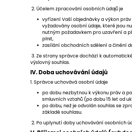
2. Účelem zpracování osobních údajů je
vyřízení Vaší objednávky a výkon práv
vyžadovány osobní údaje, které jsou n
nutným požadavkem pro uzavření a plně
plnit,
zasílání obchodních sdělení a činění d
3. Ze strany správce dochází k automatick
výslovný souhlas.
IV.
Doba uchovávání údajů
1. Správce uchovává osobní údaje
po dobu nezbytnou k výkonu práv a po
smluvních vztahů (po dobu 15 let od u
po dobu, než je odvolán souhlas se zpr
základě souhlasu.
2. Po uplynutí doby uchovávání osobních ú