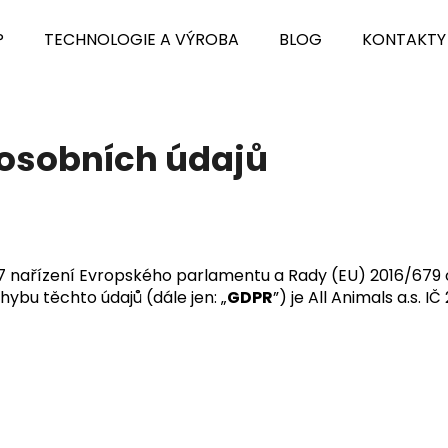
P
TECHNOLOGIE A VÝROBA
BLOG
KONTAKTY
Co potřebujete najít?
osobních údajů
HLEDAT
Doporučujeme
 7 nařízení Evropského parlamentu a Rady (EU) 2016/679 o
bu těchto údajů (dále jen: „
GDPR
”) je All Animals a.s.