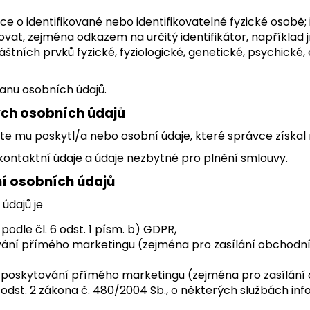
e o identifikované nebo identifikovatelné fyzické osobě; 
vat, zejména odkazem na určitý identifikátor, například jm
vláštních prvků fyzické, fyziologické, genetické, psychick
anu osobních údajů.
ých osobních údajů
ste mu poskytl/a nebo osobní údaje, které správce získal
kontaktní údaje a údaje nezbytné pro plnění smlouvy.
í osobních údajů
údajů je
dle čl. 6 odst. 1 písm. b) GDPR,
í přímého marketingu (zejména pro zasílání obchodních 
 poskytování přímého marketingu (zejména pro zasílání o
7 odst. 2 zákona č. 480/2004 Sb., o některých službách in