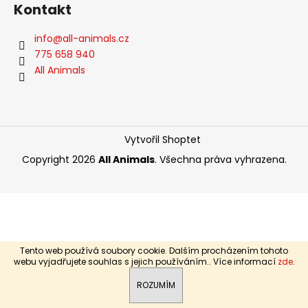
Kontakt
a
j
info
@
all-animals.cz
í
775 658 940
t
All Animals
?
Vytvořil Shoptet
HLEDAT
Copyright 2026
All Animals
. Všechna práva vyhrazena.
D
o
p
Tento web používá soubory cookie. Dalším procházením tohoto
o
webu vyjadřujete souhlas s jejich používáním.. Více informací
zde
.
r
ROZUMÍM
u