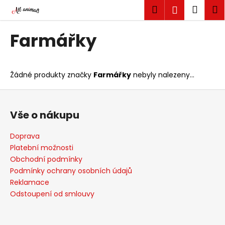
K
Přejít
Hledat
Náku
M
Přihlášen
na
o
obsah
Zpět
Zpět
košík
š
Farmářky
í
C
k
o
Žádné produkty značky
Farmářky
nebyly nalezeny...
p
o
Z
t
á
Vše o nákupu
ř
p
e
a
Doprava
b
t
Platební možnosti
u
í
Obchodní podmínky
j
Podmínky ochrany osobních údajů
Reklamace
e
Odstoupení od smlouvy
t
e
n