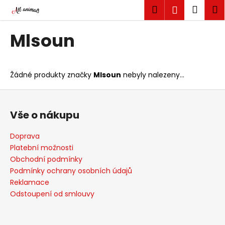
K
Přejít
Hledat
Náku
M
Přihlášen
na
o
obsah
Zpět
Zpět
košík
š
Mlsoun
í
C
k
o
Žádné produkty značky
Mlsoun
nebyly nalezeny...
p
o
Z
t
á
Vše o nákupu
ř
p
e
a
Doprava
b
t
Platební možnosti
u
í
Obchodní podmínky
j
Podmínky ochrany osobních údajů
Reklamace
e
Odstoupení od smlouvy
t
e
n