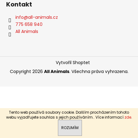
Kontakt
a
j
info
@
all-animals.cz
í
775 658 940
t
All Animals
?
Vytvořil Shoptet
HLEDAT
Copyright 2026
All Animals
. Všechna práva vyhrazena.
D
o
p
Tento web používá soubory cookie. Dalším procházením tohoto
o
webu vyjadřujete souhlas s jejich používáním.. Více informací
zde
.
r
ROZUMÍM
u