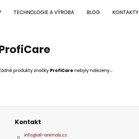
P
TECHNOLOGIE A VÝROBA
BLOG
KONTAKTY
Co potřebujete najít?
ProfiCare
HLEDAT
Žádné produkty značky
ProfiCare
nebyly nalezeny...
Doporučujeme
Kontakt
info
@
all-animals.cz