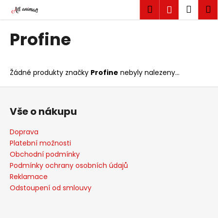
K
Přejít
Hledat
Náku
M
Přihlášen
na
o
obsah
Zpět
Zpět
košík
š
Profine
í
C
k
o
Žádné produkty značky
Profine
nebyly nalezeny...
p
o
Z
t
á
Vše o nákupu
ř
p
e
a
Doprava
b
t
Platební možnosti
u
í
Obchodní podmínky
j
Podmínky ochrany osobních údajů
Reklamace
e
Odstoupení od smlouvy
t
e
n