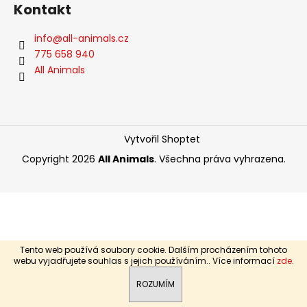
Kontakt
a
j
info
@
all-animals.cz
í
775 658 940
t
All Animals
?
Vytvořil Shoptet
HLEDAT
Copyright 2026
All Animals
. Všechna práva vyhrazena.
D
o
p
Tento web používá soubory cookie. Dalším procházením tohoto
o
webu vyjadřujete souhlas s jejich používáním.. Více informací
zde
.
r
ROZUMÍM
u