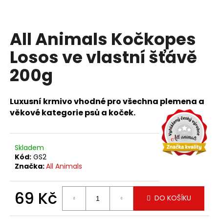
a
j
All Animals Kočkopes
í
t
Losos ve vlastní šťávě
?
200g
Luxusní krmivo vhodné pro všechna plemena a
věkové kategorie psů a koček.
HLEDAT
Skladem
D
Kód:
GS2
o
Značka:
All Animals
p
o
69 Kč
r
DO KOŠÍKU
u
Měrná