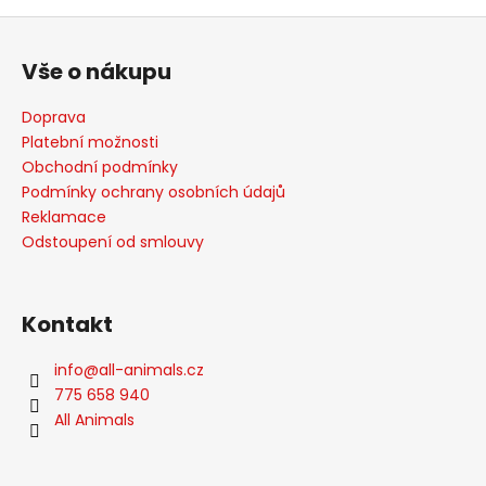
Z
á
Vše o nákupu
p
a
Doprava
t
Platební možnosti
í
Obchodní podmínky
Podmínky ochrany osobních údajů
Reklamace
Odstoupení od smlouvy
Kontakt
info
@
all-animals.cz
775 658 940
All Animals