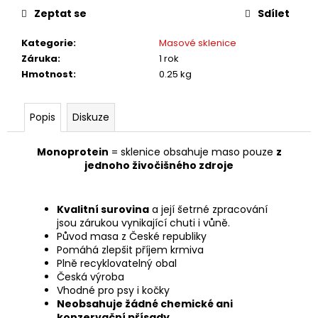
č
cena:
Zeptat se
Sdílet
u
j
Kategorie
:
Masové sklenice
e
Záruka
:
1 rok
m
Hmotnost
:
0.25 kg
e
Popis
Diskuze
Monoprotein
= sklenice obsahuje maso pouze
z
jednoho živočišného zdroje
Kvalitní surovina
a její šetrné zpracování
jsou zárukou vynikající chuti i vůně.
Původ masa z České republiky
Pomáhá zlepšit příjem krmiva
Plně recyklovatelný obal
Česká výroba
Vhodné pro psy i kočky
Neobsahuje žádné chemické ani
konzervační přísady