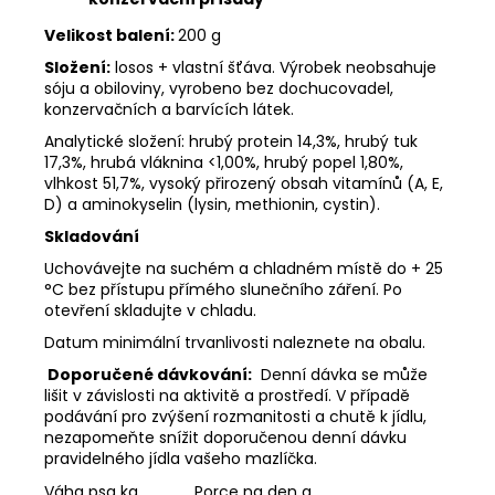
Velikost balení:
200 g
Složení:
losos + vlastní šťáva. Výrobek neobsahuje
sóju a obiloviny, vyrobeno bez dochucovadel,
konzervačních a barvících látek.
Analytické složení:
hrubý protein 14,3%, hrubý tuk
17,3%, hrubá vláknina <1,00%, hrubý popel 1,80%,
vlhkost 51,7%, vysoký přirozený obsah vitamínů (A, E,
D) a aminokyselin (lysin, methionin, cystin).
Skladování
Uchovávejte na suchém a chladném místě do + 25
°C bez přístupu přímého slunečního záření. Po
otevření skladujte v chladu.
Datum minimální trvanlivosti naleznete na obalu.
Doporučené dávkování:
Denní dávka se může
lišit v závislosti na aktivitě a prostředí. V případě
podávání pro zvýšení rozmanitosti a chutě k jídlu,
nezapomeňte snížit doporučenou denní dávku
pravidelného jídla vašeho mazlíčka.
Váha psa kg
Porce na den g