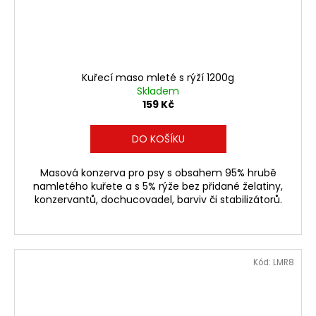
Kuřecí maso mleté s rýží 1200g
Skladem
159 Kč
DO KOŠÍKU
Masová konzerva pro psy s obsahem 95% hrubě
namletého kuřete a s 5% rýže bez přidané želatiny,
konzervantů, dochucovadel, barviv či stabilizátorů.
Kód:
LMR8