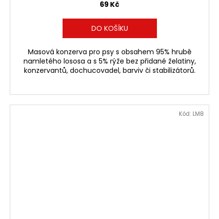
69 Kč
DO KOŠÍKU
Masová konzerva pro psy s obsahem 95% hrubě
namletého lososa a s 5% rýže bez přidané želatiny,
konzervantů, dochucovadel, barviv či stabilizátorů.
Kód:
LM8