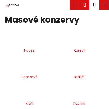
K
Přejít
Hledat
Náku
M
Přihlášen
na
o
obsah
Zpět
Zpět
košík
š
Masové konzervy
í
C
k
o
p
o
Hovězí
Kuřecí
t
ř
e
b
u
Lososové
Králičí
j
e
t
e
Krůtí
Kachní
n