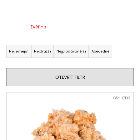
a
j
í
Zvěřina
t
?
Ř
a
Nejlevnější
Nejdražší
Nejprodávanější
Abecedně
z
e
HLEDAT
n
OTEVŘÍT FILTR
í
p
V
D
Kód:
17133
r
ý
o
o
p
p
d
i
o
u
r
s
k
u
p