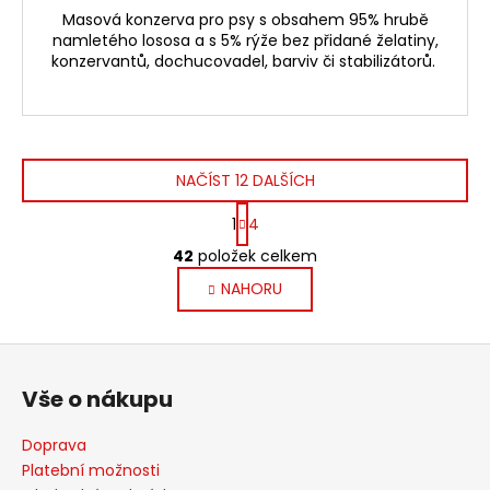
Masová konzerva pro psy s obsahem 95% hrubě
namletého lososa a s 5% rýže bez přidané želatiny,
konzervantů, dochucovadel, barviv či stabilizátorů.
NAČÍST 12 DALŠÍCH
S
1
4
t
O
r
42
položek celkem
v
á
NAHORU
l
n
k
á
o
d
Z
v
a
á
á
c
Vše o nákupu
n
p
í
í
p
a
Doprava
r
t
Platební možnosti
v