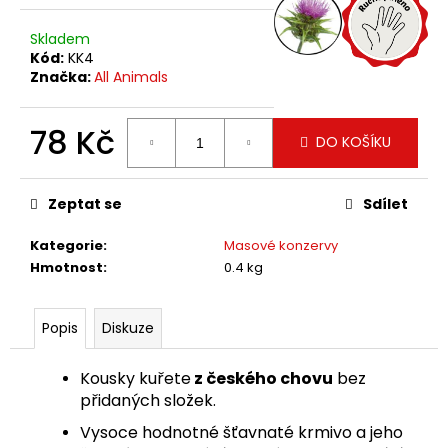
č
u
Skladem
j
Kód:
KK4
e
Značka:
All Animals
m
e
78 Kč
DO KOŠÍKU
Měrná
cena:
Zeptat se
Sdílet
Kategorie
:
Masové konzervy
Hmotnost
:
0.4 kg
Popis
Diskuze
Kousky kuřete
z českého chovu
bez
přidaných složek.
Vysoce hodnotné šťavnaté krmivo a jeho