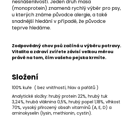
nesnášenlivostí. Jeden druh masa
(monoprotein) znamená rychlý výběr pro psy,
u kterých známe původce alergie, a také
snadnější hledání v případě, že původce
teprve hledáme.
Zodpovědný chov psů začíná u výběru potravy.
Vitalita a zdraví zvířete závisí velkou měrou
právě na tom, čím vašeho pejska krmíte.
Složení
100% kuře ( bez vnitřností, hlav a pařátů )
Analytické složky: hrubý protein 22%, hrubý tuk
3,24%, hrubá vláknina 0,5%, hrubý popel 1,18%, vlhkost
70%, vysoký přirozený obsah vitamínů (A, E, D) a
aminokyselin (lysin, methionin, cystin).