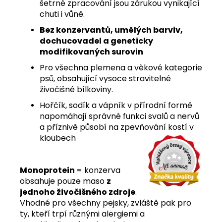
šetrné zpracování jsou zárukou vynikající
chuti i vůně.
Bez konzervantů, umělých barviv,
dochucovadel a geneticky
modifikovaných surovin
Pro všechna plemena a věkové kategorie
psů, obsahující vysoce stravitelné
živočišné bílkoviny.
Hořčík, sodík a vápník v přírodní formě
napomáhají správné funkci svalů a nervů
a příznivě působí na zpevňování kostí v
kloubech
Monoprotein
= konzerva
obsahuje pouze maso
z
jednoho živočišného zdroje
.
Vhodné pro všechny pejsky, zvláště pak pro
ty, kteří trpí různými alergiemi a