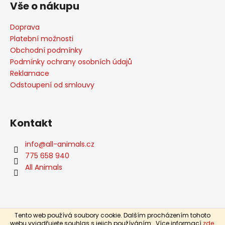
Vše o nákupu
p
a
Doprava
t
Platební možnosti
í
Obchodní podmínky
Podmínky ochrany osobních údajů
Reklamace
Odstoupení od smlouvy
Kontakt
info
@
all-animals.cz
775 658 940
All Animals
Tento web používá soubory cookie. Dalším procházením tohoto
Vytvořil Shoptet
webu vyjadřujete souhlas s jejich používáním.. Více informací
zde
.