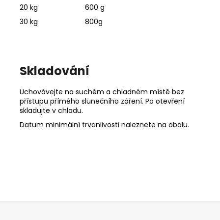
20 kg
600 g
30 kg
800g
Skladování
Uchovávejte na suchém a chladném místě bez
přístupu přímého slunečního záření. Po otevření
skladujte v chladu.
Datum minimální trvanlivosti naleznete na obalu.
Z
á