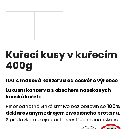
a
j
í
t
?
Kuřecí kusy v kuřecím
400g
HLEDAT
100% masová konzerva od českého výrobce
Luxusní konzerva s obsahem nasekaných
D
kousků kuřete
o
p
Plnohodnotné vlhké krmivo bez obilovin se
100%
o
deklarovaným
zdrojem živočišného proteinu.
r
S přídavkem oleje z ostropestřce mariánského.
u