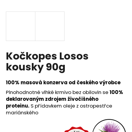
a
j
í
t
?
Kočkopes Losos
kousky 90g
HLEDAT
100% masová konzerva od českého výrobce
Plnohodnotné vlhké krmivo bez obilovin se
100%
D
deklarovaným zdrojem živočišného
o
proteinu.
S přídavkem oleje z ostropestřce
p
mariánského
o
r
u