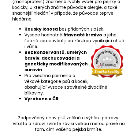
(monoprotein) znamená rychlý výběr pro pejsky a
kočičky, u kterých známe původce alergie, a také
snadnější hledání v případě, že původce teprve
hledáme.
Kousky lososa
bez přidaných složek.
Vysoce hodnotné
šťavnaté krmivo
a jeho
šetrné zpracování jsou zárukou vynikající chuti
i vůně.
Bez konzervantů, umělých
barviv, dochucovadel a
geneticky modifikovaných
surovin.
Pro všechna plemena a
věkové kategorie psů a koček,
obsahující vysoce stravitelné živočišné
bílkoviny.
Vyrobeno v ČR
.
Zodpovědný chov psů začíná u výběru potravy.
Vitalita a zdraví zvířete závisí velkou měrou právě na
tom, čím vašeho pejska krmíte.