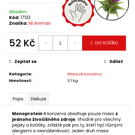
č
u
Skladem
j
Kód:
17133
e
Značka:
All Animals
m
e
52 Kč
DO KOŠÍKU
Měrná
cena:
Zeptat se
Sdílet
Kategorie
:
Masové konzervy
Hmotnost
:
0.1 kg
Popis
Diskuze
Monoprotein =
konzerva obsahuje pouze maso
z
jednoho živočišného zdroje
. Vhodné pro všechny
pejsky a kočičky, zvláště pak pro ty, kteří trpí různými
alergiemi a nesnášenlivostí. Jeden druh masa