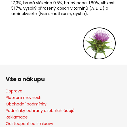
17,3%, hrubá vláknina 0,5%, hrubý popel 1,80%, vlhkost
51,7%, vysoký přirozený obsah vitamínů (A, E, D) a
aminokyselin (lysin, methionin, cystin).
Z
á
Vše o nákupu
p
a
Doprava
t
Platební možnosti
í
Obchodní podmínky
Podmínky ochrany osobních údajů
Reklamace
Odstoupení od smlouvy