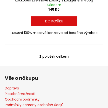
Kočkopes Zvěřinové kousky s kolagenem 400g
Skladem
145 Kč
DO KOŠÍKU
Luxusní 100% masová konzerva od českého výrobce
2
položek celkem
O
v
Z
l
á
á
Vše o nákupu
d
p
a
a
Doprava
c
t
Platební možnosti
í
í
Obchodní podmínky
p
Podmínky ochrany osobních údajů
r