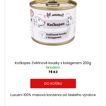
r
ů
a
o
j
d
í
u
t
k
?
t
ů
HLEDAT
Kočkopes Zvěřinové kousky s kolagenem 200g
Skladem
78 Kč
D
o
DO KOŠÍKU
p
o
Luxusní 100% masová konzerva od českého výrobce
r
u